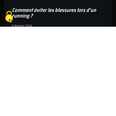
Comment éviter les blessures lors d’un
running ?
9 février 2024
Découvrez des stratégies éprouvées pour
éviter les blessures lors de vos séances de
running.
Découvrir »