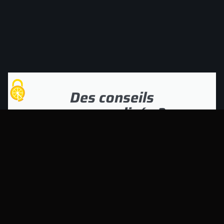
Des conseils
personnalisés ?
Rencontrez notre équipe passionnée et
trouvez l'équipement parfait pour
atteindre vos objectifs de course.
Vos magasins
Suivez-nous !