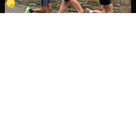
Lola Hebel : L’étoile montante de
Rrunning Guérande
25 février 2025
Découvrez Lola Hebel, jeune espoir de
l’athlétisme et ambassadrice de RRUNNING
GUERANDE. Passionnée de demi-fond, Lola
vise les sommets en 2025 avec des objectifs
clairs et des performances
impressionnantes.
Découvrir »