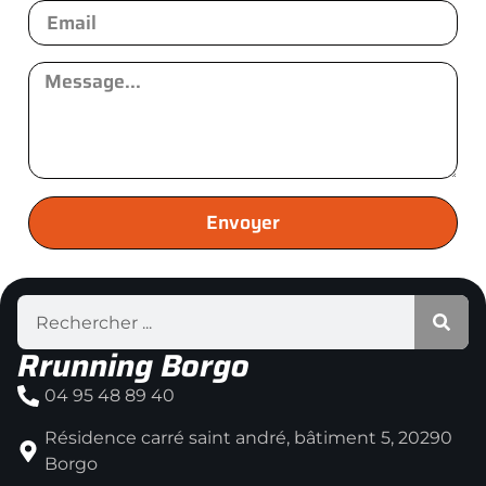
Envoyer
Rrunning Borgo
04 95 48 89 40
Résidence carré saint andré, bâtiment 5, 20290
Borgo